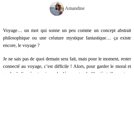
Amandine
Voyage… un mot qui sonne un peu comme un concept abstrait
philosophique ou une créature mystique fantastique… ça existe
encore, le voyage ?
Je ne sais pas de quoi demain sera fait, mais pour le moment, rester
connecté au voyage, c’est difficile ! Alors, pour garder le moral et
garder le lien à cet univers de découverte, de liberté et d’ouverture
au monde, je vous ai concocté cet article.
Alors voici 10 idées (+ 1 bonus) pour voyager depuis votre canapé,
préparer vos voyages en rêve, sentir un lien qui se tisse, se renforce
ou simplement perdure avec cet ailleurs et ce mouvement qui nous
manque tant. Ça va parler livres, films, séries, animés,
documentaires, mais aussi gastronomie, jeux de société, photos,
box, famille… Bref, ça va partir dans tous les sens : il y en a pour