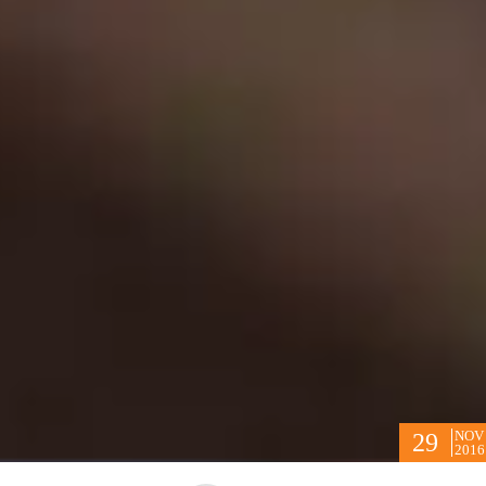
NOV
29
2016