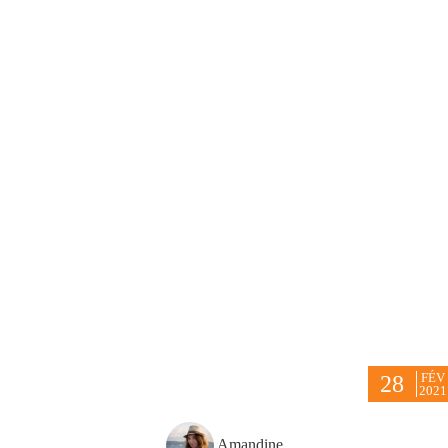
FÉV
28
2021
Amandine