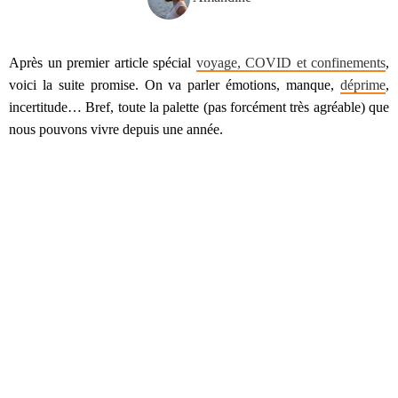
Après un premier article spécial
voyage, COVID et confinements
,
voici la suite promise. On va parler émotions, manque,
déprime
,
incertitude… Bref, toute la palette (pas forcément très agréable) que
nous pouvons vivre depuis une année.
Un programme pas très engageant… mais promis, ça va faire du
bien !
Vos émotions sont légitimes
Je l’ai dit, je le redis parce que c’est important :
Toutes les émotions sont légitimes.
Toujours
. Nous sommes des êtres uniques. Nous vivons peut-être la
même chose à l’extérieur, mais à l’intérieur, chacun·e vit sa réalité à
sa façon. Car nous sommes des êtres complexes. Et nos émotions