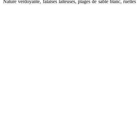
Nature verdoyante, falaises laiteuses, plages de sable blanc, ruelles
moyenâgeuses, maisons insolites au fond des bois… C’est tout cela,
et bien plus encore, que nous avons découvert lors de notre roadtrip
dans le nord de l’Allemagne. Petit résumé en image avec cette
vidéo d’un style spécial !!
Si la vidéo vous plait, n’hésitez pas à nous le dire en