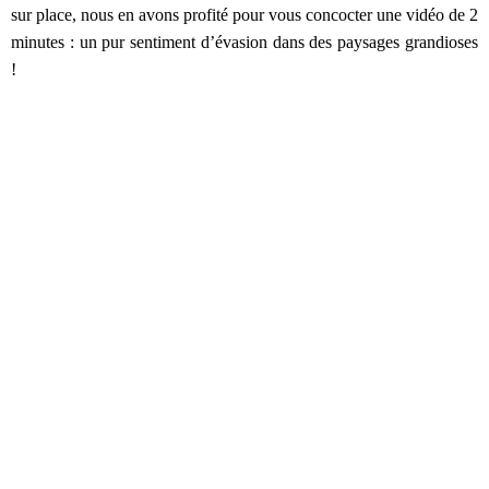
sur place, nous en avons profité pour vous concocter une vidéo de 2
minutes : un pur sentiment d’évasion dans des paysages grandioses
!
On vous emmène dans le sud de l’ile, depuis Reykjavik en passant
par le Blue Lagoon, puis cap sur le Cercle d’Or, Vik et le Parc
Naturel Skaftafell avec le glacier Svinafellsjokull. Et, au programme
: de la route, des montagnes enneigées, des sources chaudes
(aaaaaah !), des geysers cracheurs, des cascades cascadant, des
glaciers d’un bleu hypnotisant, des chutes impressionnantes… le
tout avec une douce lumière d’hiver.
Rien qu’à revoir les images, on a trop envie d’y retourner ! On
espère que cette vidéo vous partagera notre envie : dites-nous ce
que vous en pensez dans les commentaires, on adore vous lire !