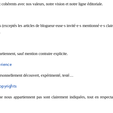
t cohérents avec nos valeurs, notre vision et notre ligne éditoriale.
s (exceptés les articles de blogueur·euse·s invité·e·s mentionné·e·s clair
.
rtiennent, sauf mention contraire explicite.
érience
rsonnellement découvert, expérimenté, testé…
copyrights
 nous appartiennent pas sont clairement indiquées, tout en respectan