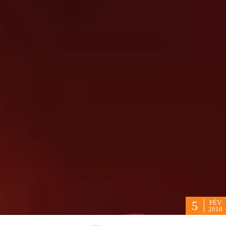
FÉV
5
2018