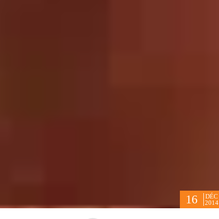
DÉC
16
2014