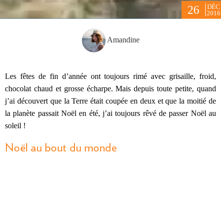
DÉC
26
2016
Amandine
Les fêtes de fin d’année ont toujours rimé avec grisaille, froid,
chocolat chaud et grosse écharpe. Mais depuis toute petite, quand
j’ai découvert que la Terre était coupée en deux et que la moitié de
la planète passait Noël en été, j’ai toujours rêvé de passer Noël au
soleil !
Noël au bout du monde
Il y a deux ans, nous étions à l’
Ile de Pâques
pour Noël. Oui, Noël
à Pâques, le projet nous avait fait bien rire quelques mois avant de
nous envoler pour
notre année sabbatique en 2014
, et une fois sur
place, voir des palmiers enguirlandés et un moaï coiffé d’un
chapeau de Noël : ça n’a pas de prix !