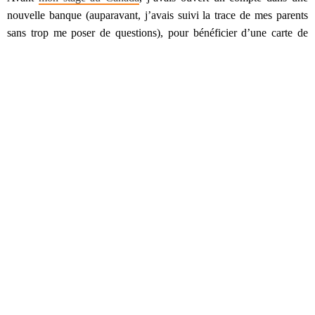
nouvelle banque (auparavant, j’avais suivi la trace de mes parents
sans trop me poser de questions), pour bénéficier d’une carte de
crédit gratuite. Ma toute première démarche de voyageuse
responsable !
Cela a été le début d’une série d’apprentissages par essais et erreurs.
Et pour attaquer ce gros morceau, nous allons le diviser en deux :
les conseils pour avant le voyage
les conseils spécifiques au voyage