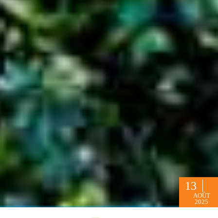
13
AOÛT
2025