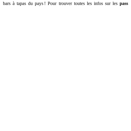
bars à tapas du pays ! Pour trouver toutes les infos sur les
pass
Séville
poursuivez la lecture de cet article ! 👇
SOMMAIRE
Récapitulatif des différents pass Séville
Le pass basique : le Séville Super Combi
Le pass complet : le Seville Pass
Pour les courts séjours : le Highlights Seville Pass
Comment fonctionnent les pass pour Séville ?
Quel pass Séville choisir ?
Les autres options intéressantes pour visiter Séville
Récapitulatif des différents pass Séville