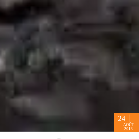
24
AOÛT
2013