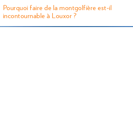
Pourquoi faire de la montgolfière est-il
incontournable à Louxor ?
Si vous avez envie de découvrir la richesse historique et la beauté
naturelle de la région, changer d’angle en optant pour un survol de