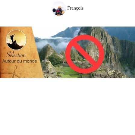
François
Parce que le Pérou, ce n’est pas que le
Machu Picchu
et les
Incas
,
nous avons décidé de ne
pas
vous les montrer ! Voici l’autre Pérou.
Pour celles et ceux qui sont intéressés par des
activités
présentées