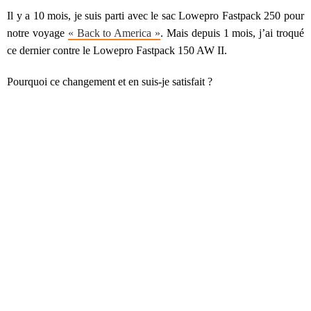
Il y a 10 mois, je suis parti avec le sac Lowepro Fastpack 250 pour
notre voyage
« Back to America »
. Mais depuis 1 mois, j’ai troqué
ce dernier contre le Lowepro Fastpack 150 AW II.
Pourquoi ce changement et en suis-je satisfait ?
Avant-propos
Tout comme son grand-frère, le 250, je me le suis fait livrer. Je n’ai
donc découvert le modèle « en vrai » qu’à la réception du colis.
Pour parvenir au choix du Lowepro Fastpack 150 AW II, j’ai utilisé
la webapp (
Lowepro Bagfinder
) sur le site du constructeur. Celle-ci
propose de rentrer l’appareil photo mais aussi les accessoires
(objectifs, tablettes, ordinateur portable, flash…) pour trouver le sac
idéal. Je savais que je partais pendant la période des moussons en
Asie
, et qu’il me fallait donc un sac capable d’endurer de fortes
pluies (ce que le Fastpack 250 ne faisait pas).