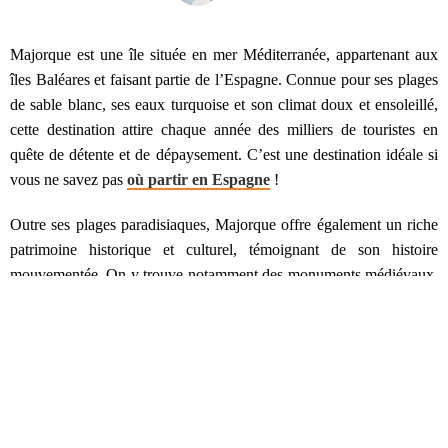
Majorque est une île située en mer Méditerranée, appartenant aux
îles Baléares et faisant partie de l’Espagne. Connue pour ses plages
de sable blanc, ses eaux turquoise et son climat doux et ensoleillé,
cette destination attire chaque année des milliers de touristes en
quête de détente et de dépaysement. C’est une destination idéale si
vous ne savez pas
où partir en Espagne
!
Outre ses plages paradisiaques, Majorque offre également un riche
patrimoine historique et culturel, témoignant de son histoire
mouvementée. On y trouve notamment des monuments médiévaux,
des châteaux et des églises baroques, ainsi que des musées dédiés à
l’art et à l’histoire de l’île. Les activités y sont nombreuses et
variées, faisant de Majorque une destination incontournable pour
des vacances réussies.
SOMMAIRE