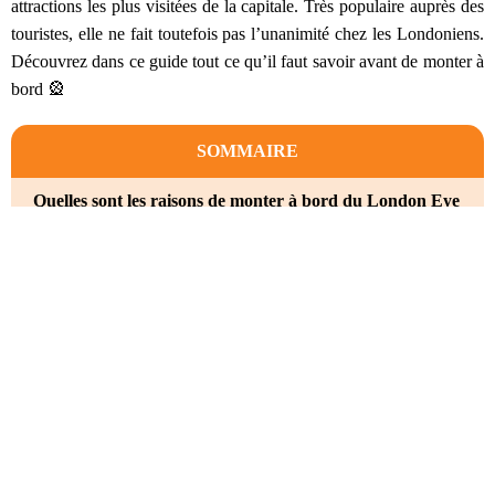
attractions les plus visitées de la capitale. Très populaire auprès des
touristes, elle ne fait toutefois pas l’unanimité chez les Londoniens.
Découvrez dans ce guide tout ce qu’il faut savoir avant de monter à
bord 🎡
SOMMAIRE
Quelles sont les raisons de monter à bord du London Eye
?
Combien coûte un tour de London Eye ?
Les billets standards
Les billets combinés
Les Pass touristiques de Londres
Horaires d'ouverture du London Eye
Quel est le meilleur moment pour monter sur le London
Eye ?