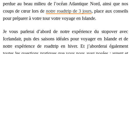
perdue au beau milieu de l’océan Atlantique Nord, ainsi que nos
coups de cœur lors de
notre roadtrip de 3 jours
, place aux conseils
pour préparer à votre tour votre voyage en Islande.
Je vous parlerai d’abord de notre expérience du stopover avec
Icelandair, puis des saisons idéales pour voyager en Islande et de
notre expérience de roadtrip en hiver. Et j’aborderai également
toutes les questions pratiques que vous nous avez posées : argent et
budget pour voyager en Islande, transport, langue, électricité…
Bref, tout ce dont vous avez besoin pour être bien préparé et partir
serein vers votre prochaine aventure sur la Terre du soleil de minuit.
Immersion en terre lointaine
Avant de plonger dans le vif du sujet, je vous invite à vous
replonger dans notre vidéo de l’Islande, pour vous donner un
aperçu de notre roadtrip dans le sud de l’ile et des magnifiques
paysages que nous avons eu la chance d’admirer.