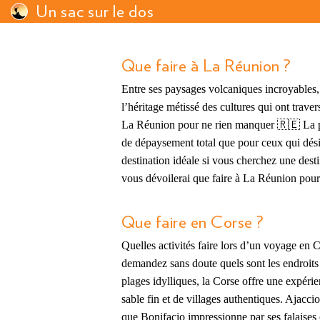
Un sac sur le dos
Que faire à La Réunion ?
Entre ses paysages volcaniques incroyables, s
l’héritage métissé des cultures qui ont traver
La Réunion pour ne rien manquer 🇷🇪 La per
de dépaysement total que pour ceux qui désire
destination idéale si vous cherchez une dest
vous dévoilerai que faire à La Réunion pour 
Que faire en Corse ?
Quelles activités faire lors d’un voyage en C
demandez sans doute quels sont les endroits 
plages idylliques, la Corse offre une expéri
sable fin et de villages authentiques. Ajacci
que Bonifacio impressionne par ses falaises 