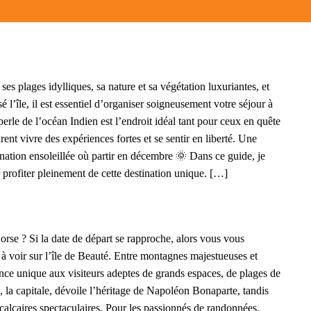
es plages idylliques, sa nature et sa végétation luxuriantes, et
sé l’île, il est essentiel d’organiser soigneusement votre séjour à
le de l’océan Indien est l’endroit idéal tant pour ceux en quête
nt vivre des expériences fortes et se sentir en liberté. Une
ination ensoleillée où partir en décembre 🌞 Dans ce guide, je
profiter pleinement de cette destination unique. […]
orse ? Si la date de départ se rapproche, alors vous vous
à voir sur l’île de Beauté. Entre montagnes majestueuses et
ence unique aux visiteurs adeptes de grands espaces, de plages de
o, la capitale, dévoile l’héritage de Napoléon Bonaparte, tandis
calcaires spectaculaires. Pour les passionnés de randonnées,