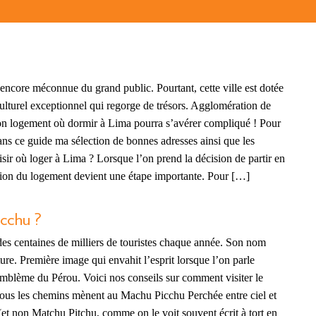
 encore méconnue du grand public. Pourtant, cette ville est dotée
 culturel exceptionnel qui regorge de trésors. Agglomération de
 bon logement où dormir à Lima pourra s’avérer compliqué ! Pour
ans ce guide ma sélection de bonnes adresses ainsi que les
sir où loger à Lima ? Lorsque l’on prend la décision de partir en
stion du logement devient une étape importante. Pour […]
cchu ?
es centaines de milliers de touristes chaque année. Son nom
re. Première image qui envahit l’esprit lorsque l’on parle
emblème du Pérou. Voici nos conseils sur comment visiter le
ous les chemins mènent au Machu Picchu Perchée entre ciel et
et non Matchu Pitchu, comme on le voit souvent écrit à tort en