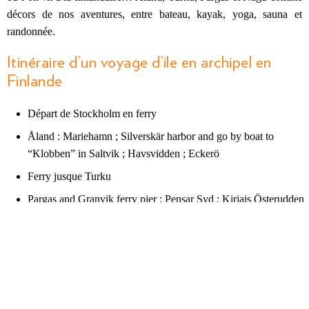
décors de nos aventures, entre bateau, kayak, yoga, sauna et
randonnée.
Itinéraire d’un voyage d’ile en archipel en
Finlande
Départ de Stockholm en ferry
Åland : Mariehamn ; Silverskär harbor and go by boat to
“Klobben” in Saltvik ; Havsvidden ; Eckerö
Ferry jusque Turku
Pargas and Granvik ferry pier ; Pensar Syd ; Kirjais Österudden
to Nagu (en vélo) ; Pargas
Départ de Turku en ferry vers Stockholm
Dans ce premier article finlandais, je vous amène à la découverte de
l’archipel d’Åland, sur les traces de nos deux premiers jours de
voyage. Premières découvertes, premières immersions dans des