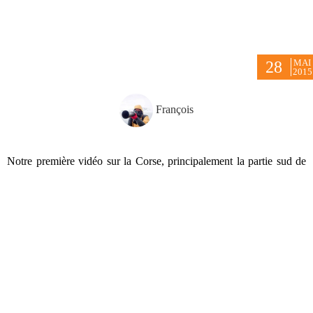
MAI
28
2015
François
Notre première vidéo sur la Corse, principalement la partie sud de
l’île avec la région d’Ajaccio, la tour de Campomoro, Bonifacio et
Porto Vecchio, mais aussi la région de Castagniccia.
Il s’agit également de nos premiers essais avec notre nouveau
joujou : un stabilisateur d’image !
Le son a été enregistré en live (voir le plan vidéo dans l’église de
Porto Vecchio), lors d’un concert de chants polyphoniques corses
proposé par Jean-Paul Poletti et le cœur d’hommes de Sartène. Si