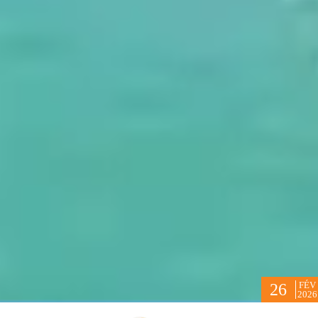
FÉV
26
2026