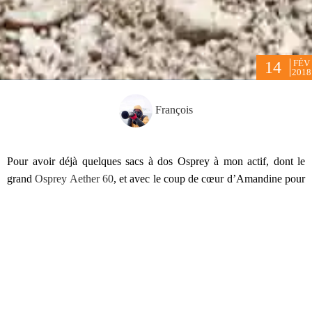
FÉV
14
2018
François
Pour avoir déjà quelques sacs à dos Osprey à mon actif, dont le
grand
Osprey Aether 60
, et avec le coup de cœur d’Amandine pour
son
Osprey Sirrus 36
, je me suis assez facilement laissé tenter par le
sac Osprey Stratos 34. La version 36 litres existe également, mais
visuellement j’avais un coup de cœur pour le 34 litres, et j’ai
tendance à vouloir prendre le plus petit sac possible, pour avoir
moins la possibilité de le remplir de choses inutiles et lourdes.
Ce sac vient remplacer mon sac à dos
Millet Aerial 32
qui a fini par