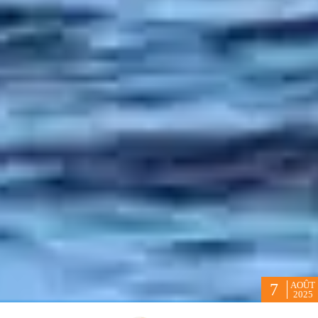
AOÛT
7
2025