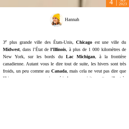
SEP
4
2023
Hannah
e
3
plus grande ville des États-Unis,
Chicago
est une ville du
Midwest
, dans l’État de
l’Illinois
, à plus de 1 000 kilomètres de
New York, sur les bords du
Lac Michigan
, à la frontière
canadienne. Autant vous le dire tout de suite, les hivers sont très
froids, un peu comme au
Canada
, mais cela ne veut pas dire que
l’hiver sera une mauvaise période pour visiter cette ville très
charmante. Alors, quand partir à Chicago ? Je vais tenter de
répondre à cette question pour vous 😉
Quelle est la meilleure saison pour visiter
Chicago ?
Janv
Fév
Mars
Avril
Mai
Juin
Juil
Août
Sep
Oct
N