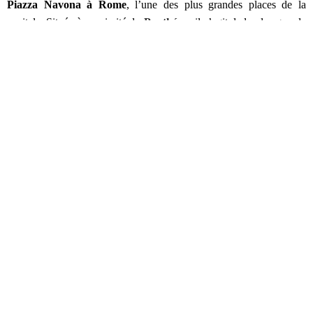
Piazza Navona à Rome
, l’une des plus grandes places de la
capitale. Située à proximité du
Panthéon
, il s’agit de la plus grande
place touristique de la ville, avec de nombreux bâtiments anciens et
de belles terrasses pour profiter de l’ambiance animée. Pour ne rien
rater lors de votre passage, suivez ce guide avec toutes les choses à
ne pas manquer sur cette place !
SOMMAIRE
La Piazza Navona à Rome, place historique de la capitale
Que faire et que voir sur la Piazza Navona ?
L’église Sainte-Agnès en Agone
La fontaine des Quatre Fleuves
La Fontaine du Maure et la Fontaine de Neptune
Les Palais de la Piazza Navona
Les ruines du Stadio Domiziano