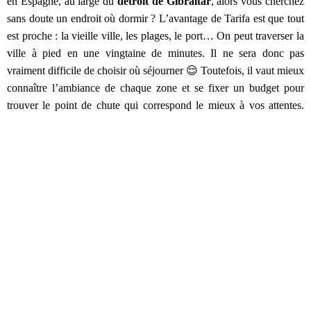
en Espagne, au large du
détroit de Gibraltar
, alors vous cherchez
sans doute un endroit où dormir ? L’avantage de Tarifa est que tout
est proche : la vieille ville, les plages, le port… On peut traverser la
ville à pied en une vingtaine de minutes. Il ne sera donc pas
vraiment difficile de choisir où séjourner 😌 Toutefois, il vaut mieux
connaître l’ambiance de chaque zone et se fixer un budget pour
trouver le point de chute qui correspond le mieux à vos attentes.
Dans ce guide, je vous partage mes conseils, mes meilleures
adresses ainsi que les quartiers à choisir pour
dormir à Tarifa
.
SOMMAIRE
Comment trouver un logement où loger à Tarifa ?
La vieille ville de Tarifa, pour un séjour authentique
Où dormir près des plages de Tarifa ?
Le port de Tarifa, un emplacement stratégique et
pratique