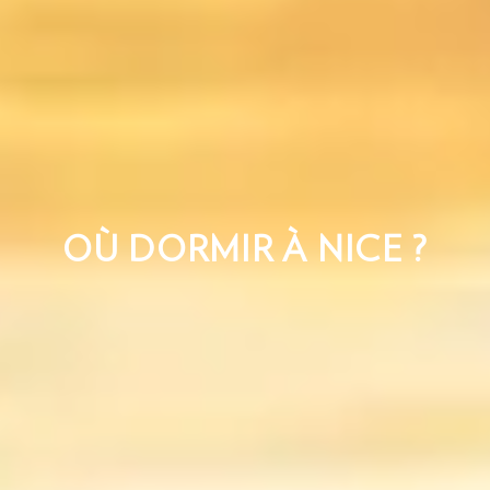
OÙ DORMIR À NICE ?