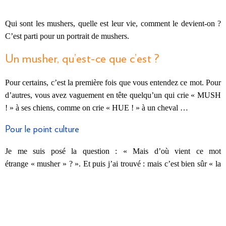
Qui sont les mushers, quelle est leur vie, comment le devient-on ?
C’est parti pour un portrait de mushers.
Un musher, qu’est-ce que c’est ?
Pour certains, c’est la première fois que vous entendez ce mot. Pour
d’autres, vous avez vaguement en tête quelqu’un qui crie « MUSH
! » à ses chiens, comme on crie « HUE ! » à un cheval …
Pour le point culture
Je me suis posé la question : « Mais d’où vient ce mot
étrange « musher » ? ». Et puis j’ai trouvé : mais c’est bien sûr « la
faute » aux Canadiens ! A l’origine, les conducteurs de traîneau
criaient, pour motiver leur meute, « marche » … Et celui-ci s’est
peu à peu transformé avec l’anglais en « mush » . Elémentaire mon
cher … !