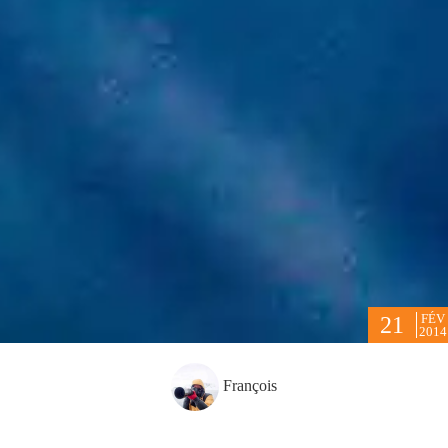
FÉV
21
2014
François