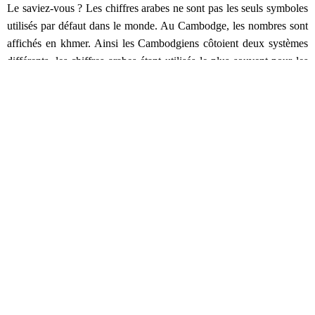
Le saviez-vous ? Les chiffres arabes ne sont pas les seuls symboles
utilisés par défaut dans le monde. Au Cambodge, les nombres sont
affichés en khmer. Ainsi les Cambodgiens côtoient deux systèmes
différents, les chiffres arabes étant utilisés le plus souvent pour les
inscriptions en anglais.
Lorsque j’ai reçu mon premier billet en riels (monnaie locale qui
côtoie le dollar américain à raison de 4000 riels pour 1 dollar) en
monnaie de retour, je suis resté dubitatif : un billet de 900 ? Mais la
boucle du 9 n’est pas fermée correctement… Puis sur le côté je vois
100 ! Mais que se passe-t-il ?