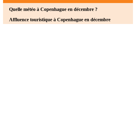
Quelle météo à Copenhague en décembre ?
Affluence touristique à Copenhague en décembre
Les activités à faire à Copenhague en décembre
Flâner dans les Jardins de Tivoli
Faire une balade pittoresque à Nyhavn
Visiter le château de Rosenborg
Découvrir la ville libre de Christiania
Se réchauffer dans les cafés de la vieille ville
Rencontrer la Petite Sirène de Copenhague
Visiter le musée national du Danemark
Faire les magasins à Strøget
Découvrir le quartier de Nørrebro
Profiter du hygge danois