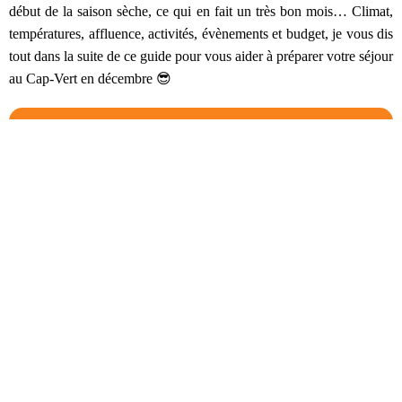
début de la saison sèche, ce qui en fait un très bon mois… Climat,
températures, affluence, activités, évènements et budget, je vous dis
tout dans la suite de ce guide pour vous aider à préparer votre séjour
au Cap-Vert en décembre 😎
SOMMAIRE
Climat et météo au Cap-Vert en décembre !
Affluence touristique en décembre au Cap-Vert
Quelles activités faire au Cap-Vert en décembre ?
Farniente sur les belles plages de Sal
Découvrir l’île de Boa Vista : la sauvage !
Faire une randonnée sur Santo Antão
Visiter Cidade Velha : capitale de Santiago
Monter au sommet du volcan Pico do Fogo