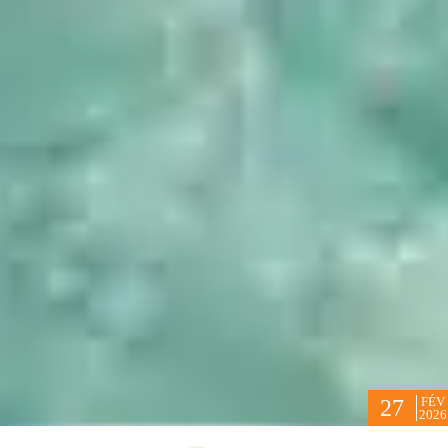
FÉV
27
2026