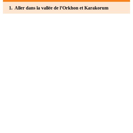
1. Aller dans la vallée de l’Orkhon et Karakorum
2. Que faire en Mongolie ? Aller dans le désert de Gobi et
son parc national
4. Découvrir le parc national de Gorkhi-Terelj
5. Oulan-Bator
6. Visiter le Monastère Amarbayasgalant Khiid
7. Assister à la fête du Naadam
8. Que faire en Mongolie ? Allez au parc naturel de
Khorgo Terkiin Tsagaan Nuur
9. Le parc national de Khustaïn Nuruu
10. Admirer la chasse à l’aigle
Comment aller en Mongolie ?
Quelle est la meilleure période pour aller en Mongolie ?