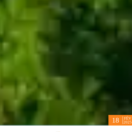
FÉV
18
2025