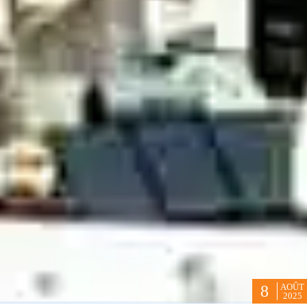
AOÛT
8
2025