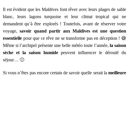
Il est évident que les Maldives font rêver avec leurs plages de sable
blanc, leurs lagons turquoise et leur climat tropical qui ne
demandent qu’à être explorés ! Toutefois, avant de réserver votre
voyage,
savoir quand partir aux Maldives est une question
essentielle
pour que ce rêve ne se transforme pas en déception ! 😅
Même si l’archipel présente une belle météo toute l’année,
la saison
sèche et la saison humide
peuvent influencer le déroulé du
séjour… 🙂
Si vous n’êtes pas encore certain de savoir quelle serait la
meilleure
période pour un voyage aux Maldives
, ce guide vous aide à
prendre la bonne décision avant d’acheter vos billets d’avion et de
partir en toute confiance ! 🥰
SOMMAIRE
Le climat aux Maldives : températures et météo