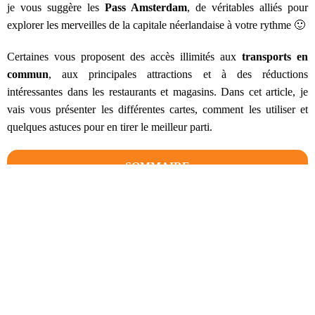
je vous suggère les
Pass Amsterdam
, de véritables alliés pour
explorer les merveilles de la capitale néerlandaise à votre rythme 🙂
Certaines vous proposent des accès illimités aux
transports en
commun
, aux principales attractions et à des réductions
intéressantes dans les restaurants et magasins. Dans cet article, je
vais vous présenter les différentes cartes, comment les utiliser et
quelques astuces pour en tirer le meilleur parti.
SOMMAIRE
Les différents Pass Amsterdam
L'Amsterdam Card / I Amsterdam
Les avantages de l'Amsterdam Card
Les prix d’une Amsterdam Card
Comment obtenir sa carte ?