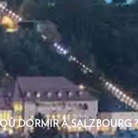
OÙ DORMIR À SALZBOURG 