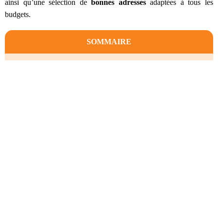
ainsi qu’une sélection de
bonnes adresses
adaptées à tous les
budgets.
SOMMAIRE
Comment trouver un endroit où dormir à Kotor ?
La vieille ville, le meilleur quartier où loger à Kotor
Dobrota, un cadre paradisiaque sur la baie de Kotor
Skaljari, un village charmant réputé pour sa beauté
naturelle
Muo, parfait pour profiter de la nature et faire de la
randonnée
Comment trouver un endroit où dormir à
Kotor ?
Kotor
est une petite ville fortifiée à taille humaine, son centre