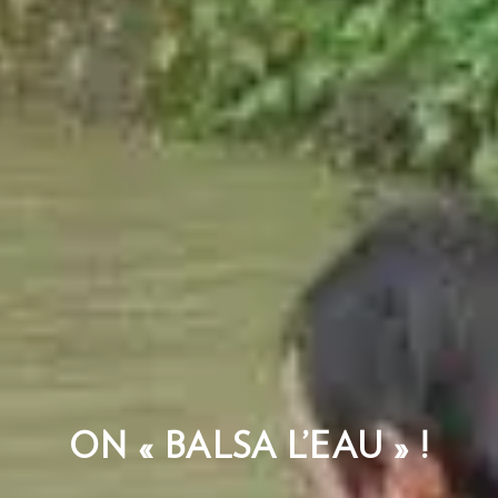
ON « BALSA L’EAU » !