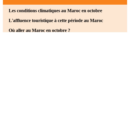
Les conditions climatiques au Maroc en octobre
L'affluence touristique à cette période au Maroc
Où aller au Maroc en octobre ?
Marrakech en octobre, la ville rouge dans ses plus belles
conditions
Aller à Fès pour faire le plein d'histoire
Découvrir le charme bohème d'Essaouira
Découvrir le désert du Maroc en octobre
Visiter Chefchaouen
Découvrir l’Atlas au Maroc en octobre
Les événements et festivals au Maroc en octobre
Combien coûte un voyage au Maroc en octobre ?
Le prix des vols