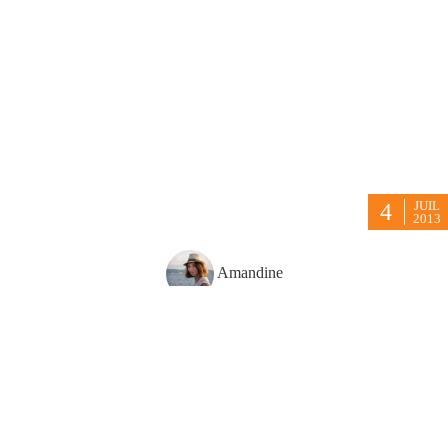
JUIL
4
2013
Amandine
Il ne faut pas confondre le coca (la boisson), la coca (la plante) et la
cocaïne !
La coca est une plante d’Amérique du Sud qui joue un rôle
important dans la culture andine, à travers ses utilisations