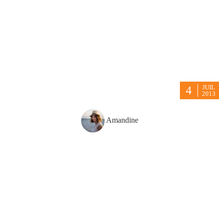
JUIL
4
2013
Amandine
Arrivés au Paraguay, nous entendons parler du « dernier train à
vapeur au monde » qui transporte des passagers.
Le dernier, vraiment ?