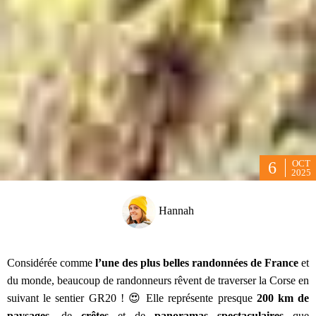
OCT
6
2025
Hannah
Considérée comme
l’une des plus belles randonnées de France
et
du monde, beaucoup de randonneurs rêvent de traverser la Corse en
suivant le sentier GR20 ! 😍 Elle représente presque
200 km de
paysages
, de
crêtes
et de
panoramas
spectaculaires
que