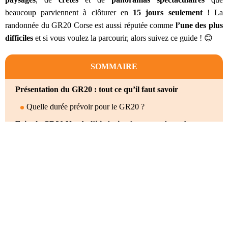
beaucoup parviennent à clôturer en
15 jours seulement
! La
randonnée du GR20 Corse est aussi réputée comme
l’une des plus
difficiles
et si vous voulez la parcourir, alors suivez ce guide ! 😊
SOMMAIRE
Présentation du GR20 : tout ce qu’il faut savoir
Quelle durée prévoir pour le GR20 ?
Faire le GR20 Nord : l’itinéraire étape par étape !
Le GR20 de Calenzana à Ortu di u Piobbu
Le GR20 de Ortu di u Piobbu à Carrozzu
Le GR20 de Carrozzu à Asco Stagnu
Le GR20 de Asco Stagnu à Tighjettu
Le GR20 de Tighjettu à Ciottulu di i Mori
Le GR20 de Ciottulu di i Mori à Manganu