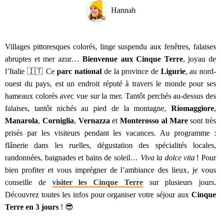
Hannah
Villages pittoresques colorés, linge suspendu aux fenêtres, falaises
abruptes et mer azur…
Bienvenue aux Cinque Terre
, joyau de
l’Italie 🇮🇹 Ce
parc national
de la province de
Ligurie
, au nord-
ouest du pays, est un endroit réputé à travers le monde pour ses
hameaux colorés avec vue sur la mer. Tantôt perchés au-dessus des
falaises, tantôt nichés au pied de la montagne,
Riomaggiore
,
Manarola
,
Corniglia
,
Vernazza
et
Monterosso al Mare
sont très
prisés par les visiteurs pendant les vacances. Au programme :
flânerie dans les ruelles, dégustation des spécialités locales,
randonnées, baignades et bains de soleil…
Viva la dolce vita
! Pour
bien profiter et vous imprégner de l’ambiance des lieux, je vous
conseille de
visiter les Cinque Terre
sur plusieurs jours.
Découvrez toutes les infos pour organiser votre séjour aux
Cinque
Terre en 3 jours
! 😎