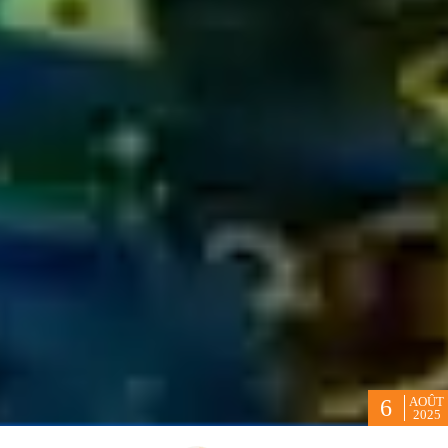
AOÛT
6
2025