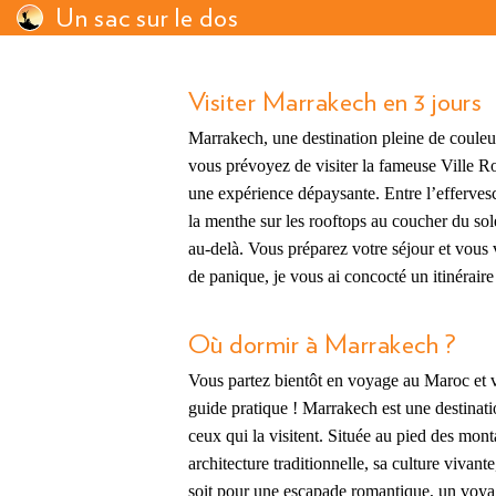
Un sac sur le dos
Visiter Marrakech en 3 jours
Marrakech, une destination pleine de couleur
vous prévoyez de visiter la fameuse Ville R
une expérience dépaysante. Entre l’effervesc
la menthe sur les rooftops au coucher du sol
au-delà. Vous préparez votre séjour et vou
de panique, je vous ai concocté un itinéraire
Où dormir à Marrakech ?
Vous partez bientôt en voyage au Maroc et 
guide pratique ! Marrakech est une destinat
ceux qui la visitent. Située au pied des mo
architecture traditionnelle, sa culture vivan
soit pour une escapade romantique, un voya