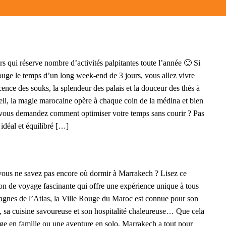
s qui réserve nombre d’activités palpitantes toute l’année 🙂 Si
ouge le temps d’un long week-end de 3 jours, vous allez vivre
ence des souks, la splendeur des palais et la douceur des thés à
eil, la magie marocaine opère à chaque coin de la médina et bien
s vous demandez comment optimiser votre temps sans courir ? Pas
 idéal et équilibré […]
vous ne savez pas encore où dormir à Marrakech ? Lisez ce
ion de voyage fascinante qui offre une expérience unique à tous
ntagnes de l’Atlas, la Ville Rouge du Maroc est connue pour son
te, sa cuisine savoureuse et son hospitalité chaleureuse… Que cela
ge en famille ou une aventure en solo, Marrakech a tout pour