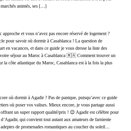
es marchés animés, ses […]
oc approche et vous n’avez pas encore réservé de logement ?
ticle pour savoir où dormir à Casablanca ! La question de
rt en vacances, et dans ce guide je vous dresse la liste des
 de votre séjour au Maroc à Casablanca 🇲🇦 Comment trouver un
 la côte atlantique du Maroc, Casablanca est à la fois la plus
ncore où dormir à Agadir ? Pas de panique, puisqu’avec ce guide
rtiers où poser vos valises. Mieux encore, je vous partage aussi
t offrant un super rapport qualité/prix ! 😉 Agadir est célèbre pour
e d’Agadir, qui convient tout autant aux amateurs de farniente
es adeptes de promenades romantiques au coucher du soleil…