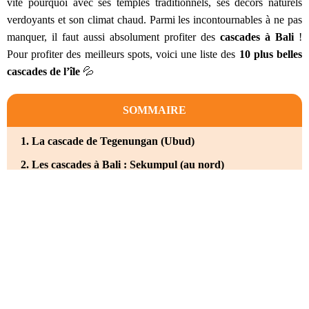
vite pourquoi avec ses temples traditionnels, ses décors naturels
verdoyants et son climat chaud. Parmi les incontournables à ne pas
manquer, il faut aussi absolument profiter des
cascades à Bali
!
Pour profiter des meilleurs spots, voici une liste des
10 plus belles
cascades de l’île
💦
SOMMAIRE
1. La cascade de Tegenungan (Ubud)
2. Les cascades à Bali : Sekumpul (au nord)
3. La cascade de Gitgit (au nord)
4. La cascade Aling-Aling (au nord de l’île)
5. La cascade Nungnung (Ubud)
6. Les cascades à Bali : Tibumana (Ubud)
7. La cascade Leke Leke (au centre de l'île)
8. Les cascades à Bali : Kanto Lampo (au sud)